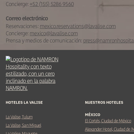
Concierge:
+52 (155) 5286 9560
Correo electrónico
Reservaciones:
mexico.reservations@lavalise.com
Concierge:
mexico@lavalise.com
Prensa y medios de comunicación:
press@namronhospital
HOTELES LA VALISE
NUESTROS HOTELES
MÉXICO
La Valise, Tulum
El Cortés, Ciudad de México
La Valise, San Miguel
Alexander Hotel, Ciudad de 
La Valise, Mazunte