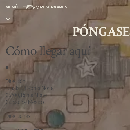
MENÚ
RESERVAR
ES
PÓNGASE
Cómo llegar aquí
Dirección
Tonala 53, Roma Norte
06700, Roma Norte
Ciudad de México
Direcciones