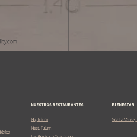
ity.com
NUESTROS RESTAURANTES
BIENESTAR
Nü, Tulum
Spa La Valise,
Nest, Tulum
México
Los Bowls de Guadalupe